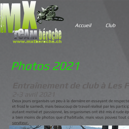
Accueil
Club
Photos 2021
Entraînement de club à Les F
2-3 avril 2021
Deux jours organisés un peu à la dernière en essayant de respecte
et froid le samedi, mais beaucoup de travail réalisé par les parti
autant motivé et passionné, les organismes ont été mis é rude épr
a bien moins de photos que d'habitude, mais vous pouvez tout 
serviteur.