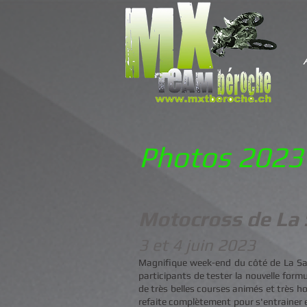
Photos 2023
Motocross de La
3 et 4 juin 2
023
Magnifique week-end du côté de La Sa
participants de tester la nouvelle form
de très belles courses animés et très h
refaite complètement pour s'entrainer e