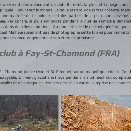
r week-end d'entrainement de club. En effet, la pluie et la neige so
liquée... pour tout le monde! La boue était lourde et très collante. Mais
s une matinée de technique, certains partiels de la piste sont devenus 
née. Par contre, la pluie annoncée pendant la nuit de samedi à dimanc
ss dans de telles conditions. Il a donc été décidé de l'avis général, que 
tous! Malheureusement pas de photographe cette fois-ci pour immortalis
ck pour ses encouragements et son éternel optimisme.
 club à Fay-St-Chamond
(FRA)
t-Chamond (entre Lyon et St-Etienne) sur un magnifique circuit. Cond
croyable. Un vent glacial s'est levé pendant la nuit, séchant complètem
vailler et de corriger les derniers détails en vue de la reprise des cours