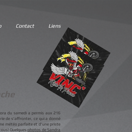
p
Contact
Liens
oche
gora du samedi a permis aux 216
ie de s'affronter, ce qui a donné
ne météo parfaite et d'une priste
 tous! Quelques
photos de Sandra