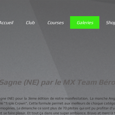
Accueil
Club
Courses
Galeries
Sho
 Sagne (NE
) par le MX Team Bér
gne (NE) pour la 3ème édition de notre manifestation. La manche An
ule "Triple Crown". Cette formule permet aux meilleurs de chaque catégor
omogènes. Le dimanche ce sont plus de 70 pilotes qui ont pu profiter d'u
t se faire plaisir. Et tout ça dans une super ambiance. Bravo et merci à